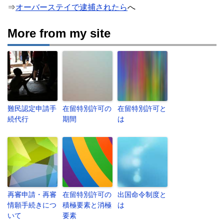
⇒
オーバーステイで逮捕されたら
へ
More from my site
難民認定申請手
在留特別許可の
在留特別許可と
続代行
期間
は
再審申請・再審
在留特別許可の
出国命令制度と
情願手続きにつ
積極要素と消極
は
いて
要素